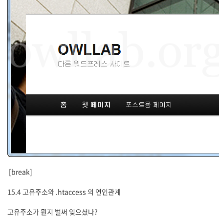
[break]
15.4 고유주소와 .htaccess 의 연인관계
고유주소가 뭔지 벌써 잊으셨나?