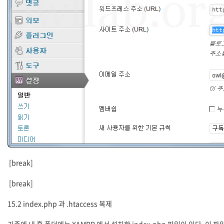
[break]
[break]
15.2 index.php 과 .htaccess 복제